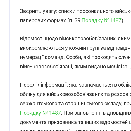
Зверніть увагу: списки персонального військ
паперових формах (п. 39
Порядку №1487
).
Відомості щодо військовозобов'язаних, яким
виокремлюються у кожній групі за відповід
нумерації команд. Особи, які проходять служ
військовозобов'язані, яким видано мобіліза
Перелік інформації, яка зазначається в обл
обліку для військовозобов'язаних та резерві
сержантського та старшинського складу, при
Порядку № 1487
. При заповненні відповідни
документа призовника та інших відомостей що