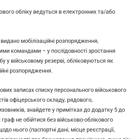
ового обліку ведуться в електронних та/або
 видано мобілізаційні розпорядження,
ними командами – у послідовності зростання
бу у військовому резерві, обліковуються як
ційні розпорядження.
ікових записах списку персонального військового
стів офіцерського складу, рядового,
зовників, знайдете у примітках до додатку 5 до
х граф не обійтися без військово-облікового
до нього (паспортні дані, місце реєстрації,