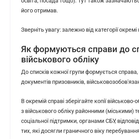
освіта, посада тощо). Тут також зазначають
його отримав.
Зверніть увагу: залежно від категорії окрем
Як формуються справи до с
військового обліку
До списків кожної групи формується справа, 
документів призовників, військовозобов'язан
В окремій справі зберігайте копії військово-
з військового обліку районними (міськими)
соціальної підтримки, органами СБУ, відпові
тих, які досягли граничного віку перебування