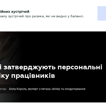
ХГАЛТЕРУ
ійних зустрічей
р
Актуально
му зустрічей про ризики, які не видно у балансі.
і затверджують персональні
іку працівників
втор:
Алла Король, експерт з питань обліку та оподаткування