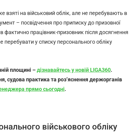
е взяті на військовий облік, але не перебувають в
кумент – посвідчення про приписку до призовної
мав фактично працівник-призовник після досягнення
оже перебувати у списку персонального обліку
чній площині –
дізнавайтесь у новій LIGA360
.
ня, судова практика та розʼяснення держорганів
енеджера прямо сьогодні
.
нального військового обліку