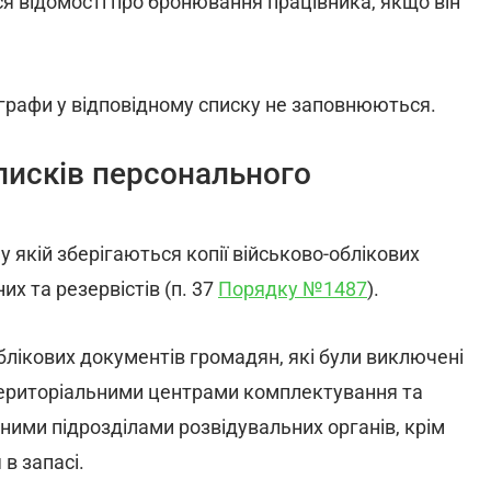
ся відомості про бронювання працівника, якщо він
і графи у відповідному списку не заповнюються.
писків персонального
у якій зберігаються копії військово-облікових
их та резервістів (п. 37
Порядку №1487
).
облікових документів громадян, які були виключені
 територіальними центрами комплектування та
дними підрозділами розвідувальних органів, крім
 в запасі.