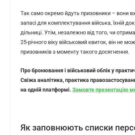
Так само окремо йдуть призовники – вони вж
запасі для комплектування війська, їхній до
дільниці. Утім, незалежно від того, чи отри
25-річного віку військовий квиток, він не м
призовників з моменту такого досягнення.
Про бронювання і військовий облік у практи
Свіжа аналітика, практика правозастосуван
на одній платформі.
Замовте презентацію м
Як заповнюють списки персо