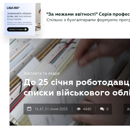
БІЗНЕСУ
ЮРИСТУ
БУ
"За межами звітності" Серія профес
БУХГАЛТЕР
Новини
Аналітика
Календа
Спільно з бухгалтерами формуємо програ
.UA
Зарплата та кадри
До 25 січня роботодавц
списки військового обл
16.47, 21 січня 2025
4440
0
А