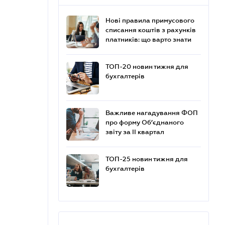
Нові правила примусового
списання коштів з рахунків
платників: що варто знати
ТОП-20 новин тижня для
бухгалтерів
Важливе нагадування ФОП
про форму Об’єднаного
звіту за ІІ квартал
ТОП-25 новин тижня для
бухгалтерів