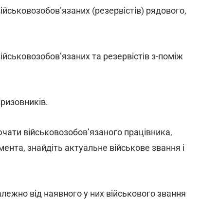
ійськовозобов’язаних (резервістів) рядового,
ійськовозобов’язаних та резервістів з-поміж
призовників.
ючати військовозобов’язаного працівника,
мента, знайдіть актуальне військове звання і
лежно від наявного у них військового звання