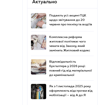
Актуально
Подають усі: акцент ТЦК
щодо звітування до 20
червня про техніку та водіїв
Комплексна реформа
житлової політики: чого
чекати від Закону, який
замінить Житловий кодекс
Відповідальність
бухгалтера у 2026 році:
повний гід від матеріальної
до кримінальної
Як з 1 листопада 2025 року
оформлюють відстрочки від
мобілізації – від А до Я