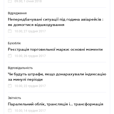
09.00, 1 січня 2018
Відрядження
Непередбачувані ситуації під година авіарейсів :
як домогтися відшкодування
10.00, 27 грудня 2017
Бухоблік
Реєстрація торговельної марки: основні моменти
10.00, 26 грудня 2017
Відповідальність
Чи будуть штрафи, якщо донарахували індексацію
за минулі періоди
10.00, 22 грудня 2017
Звітність
Паралельний облік, трансляція і... трансформація
10.00, 14 грудня 2017