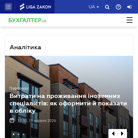
UA
БУХГАЛТЕР
.UA
Аналітика
Персонал
Витрати на проживання іноземних
спеціалістів: як оформити й показати
в обліку
17.50, 11 червня 2026