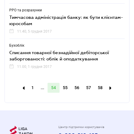
РРО та розрахунки
Тимчасова адміністрація банку: як бути клієнтам-
юрособам
11.40, 5 грудня 2017
Бухоблік
Списання товарної безнадійної дебіторської
заборгованості: облік й оподаткування
11.00, 1 грудня 2017
1
...
54
55
56
57
58
Центр підтримки користувачів