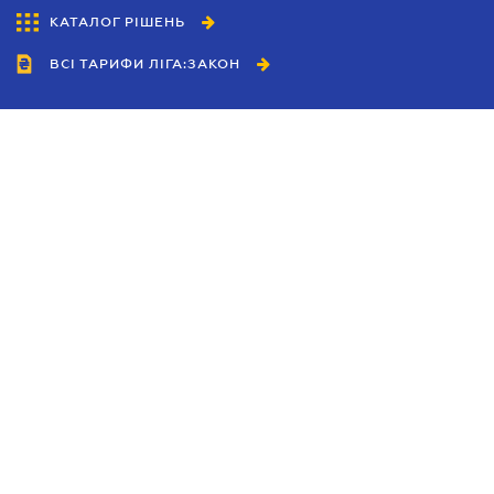
КАТАЛОГ РІШЕНЬ
ВСІ ТАРИФИ ЛІГА:ЗАКОН
Співробітництво
Агенти
Дилери
Політика конфіденційності
Умови використання сайту
Реклама
Блог
Новини компанії
Керівництва
Каталоги компаній
Теми в центрі уваги