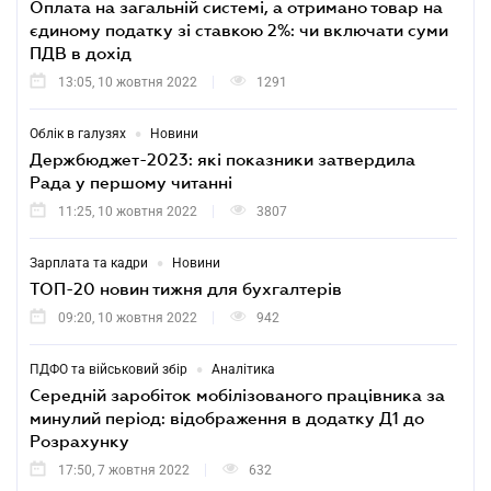
Оплата на загальній системі, а отримано товар на
єдиному податку зі ставкою 2%: чи включати суми
ПДВ в дохід
13:05, 10 жовтня 2022
1291
•
Облік в галузях
Новини
Держбюджет-2023: які показники затвердила
Рада у першому читанні
11:25, 10 жовтня 2022
3807
•
Зарплата та кадри
Новини
ТОП-20 новин тижня для бухгалтерів
09:20, 10 жовтня 2022
942
•
ПДФО та військовий збір
Аналітика
Середній заробіток мобілізованого працівника за
минулий період: відображення в додатку Д1 до
Розрахунку
17:50, 7 жовтня 2022
632