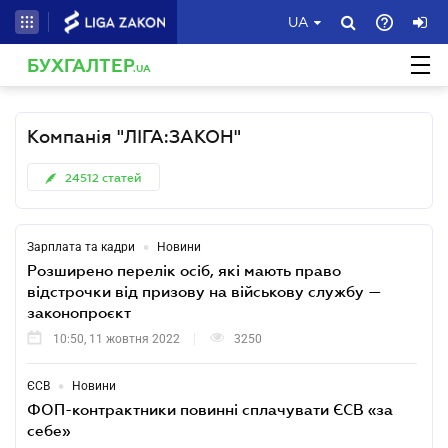
UA
БУХГАЛТЕР
.UA
Компанія "ЛІГА:ЗАКОН"
24512
статей
•
Зарплата та кадри
Новини
Розширено перелік осіб, які мають право
відстрочки від призову на військову службу —
законопроєкт
10:50, 11 жовтня 2022
3250
•
ЄСВ
Новини
ФОП-контрактники повинні сплачувати ЄСВ «за
себе»