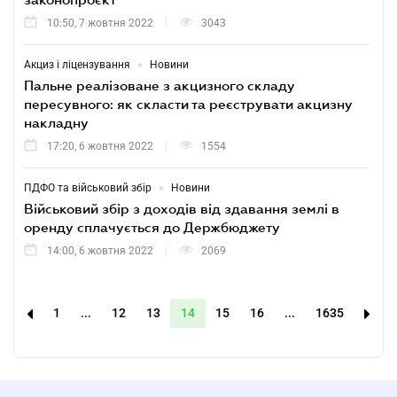
10:50, 7 жовтня 2022
3043
•
Акциз і ліцензування
Новини
Пальне реалізоване з акцизного складу
пересувного: як скласти та реєструвати акцизну
накладну
17:20, 6 жовтня 2022
1554
•
ПДФО та військовий збір
Новини
Військовий збір з доходів від здавання землі в
оренду сплачується до Держбюджету
14:00, 6 жовтня 2022
2069
1
...
12
13
14
15
16
...
1635