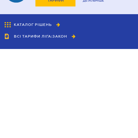
ТАРИФИ
ДЕТАЛЬНІШЕ
КАТАЛОГ РІШЕНЬ
ВСІ ТАРИФИ ЛІГА:ЗАКОН
Співробітництво
Агенти
Дилери
Політика конфіденційності
Умови використання сайту
Реклама
Блог
Новини компанії
Керівництва