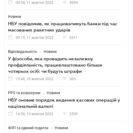
09:58, 11 жовтня 2022
4994
Новини
НБУ повідомив, як працюватимуть банки під час
масованих ракетних ударів
09:15, 11 жовтня 2022
3411
•
Відповідальність
Новини
У фізособи, яка провадить незалежну
профдіяльність, працевлаштовано більше
чотирьох осіб: чи будуть штрафи
15:40, 10 жовтня 2022
303
•
РРО та розрахунки
Новини
НБУ оновив порядок ведення касових операцій у
національній валюті
14:50, 10 жовтня 2022
2509
•
ФОП та єдиний податок
Новини