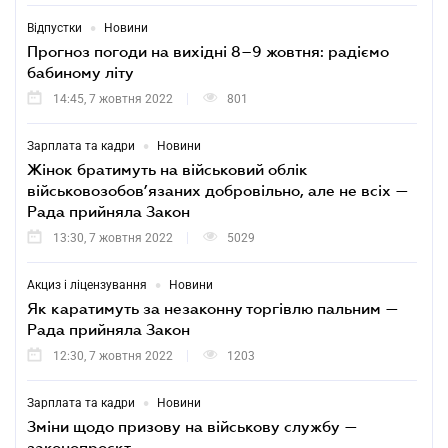
•
Відпустки
Новини
Прогноз погоди на вихідні 8–9 жовтня: радіємо
бабиному літу
14:45, 7 жовтня 2022
801
•
Зарплата та кадри
Новини
Жінок братимуть на військовий облік
військовозобов’язаних добровільно, але не всіх —
Рада прийняла Закон
13:30, 7 жовтня 2022
5029
•
Акциз і ліцензування
Новини
Як каратимуть за незаконну торгівлю пальним —
Рада прийняла Закон
12:30, 7 жовтня 2022
1203
•
Зарплата та кадри
Новини
Зміни щодо призову на військову службу —
законопроєкт