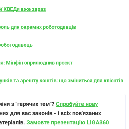
вої КВЕДи вже зараз
роль для окремих роботодавців
 роботодавець
я: Мінфін оприлюднив проєкт
нків та арешту коштів: що зміниться для клієнтів
іни з "гарячих тем"?
Спробуйте нову
их для вас законів - і всіх пов'язаних
атеріалів.
Замовте презентацію LIGA360