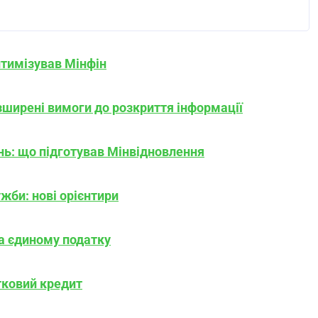
птимізував Мінфін
розширені вимоги до розкриття інформації
нь: що підготував Мінвідновлення
ужби: нові орієнтири
а єдиному податку
тковий кредит