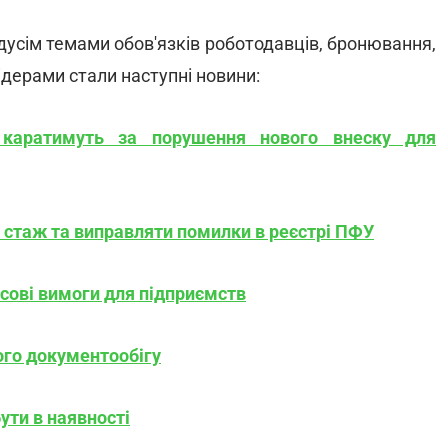
дусім темами обов'язків роботодавців, бронювання,
Лідерами стали наступні новини:
 каратимуть за порушення нового внеску для
 стаж та виправляти помилки в реєстрі ПФУ
нсові вимоги для підприємств
ого документообігу
ути в наявності