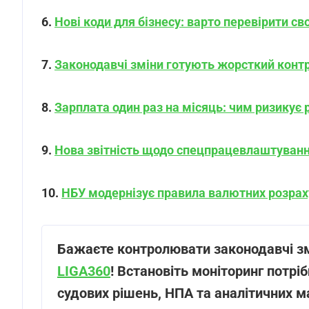
6.
Нові коди для бізнесу: варто перевірити с
7.
Законодавчі зміни готують жорсткий конт
8.
Зарплата один раз на місяць: чим ризикує
9.
Нова звітність щодо спецпрацевлаштуванн
10.
НБУ модернізує правила валютних розраху
Бажаєте контролювати законодавчі зм
LIGA360
! Встановіть моніторинг потрібн
судових рішень, НПА та аналітичних м