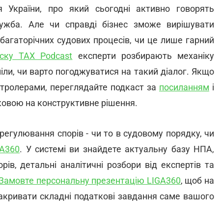
 України, про який сьогодні активно говорять
ужба. Але чи справді бізнес зможе вирішувати
багаторічних судових процесів, чи це лише гарний
ску TAX Podcast
експерти розбирають механіку
міли, чи варто погоджуватися на такий діалог. Якщо
онтролерами, переглядайте подкаст за
посиланням
і
тковою на конструктивне рішення.
регулювання спорів - чи то в судовому порядку, чи
GA360
. У системі ви знайдете актуальну базу НПА,
ів, детальні аналітичні розбори від експертів та
Замовте персональну презентацію LIGA360
, щоб на
закривати складні податкові завдання саме вашого