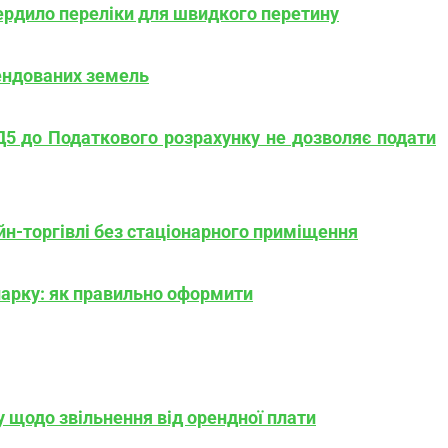
ердило переліки для швидкого перетину
ендованих земель
Д5 до Податкового розрахунку не дозволяє подати
н-торгівлі без стаціонарного приміщення
парку: як правильно оформити
у щодо звільнення від орендної плати