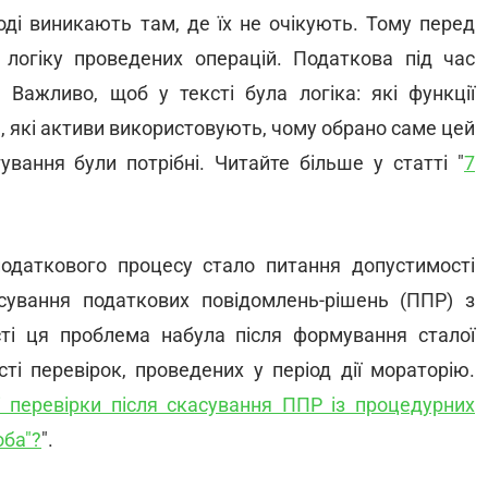
оді виникають там, де їх не очікують. Тому перед
 логіку проведених операцій. Податкова під час
. Важливо, щоб у тексті була логіка: які функції
е, які активи використовують, чому обрано саме цей
ування були потрібні. Читайте більше у статті "
7
одаткового процесу стало питання допустимості
сування податкових повідомлень-рішень (ППР) з
сті ця проблема набула після формування сталої
і перевірок, проведених у період дії мораторію.
і перевірки після скасування ППР із процедурних
оба"?
".