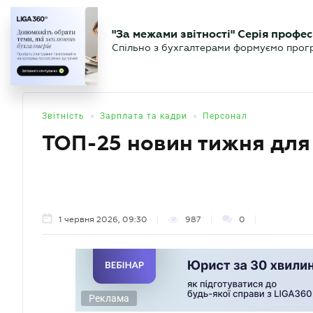
БІЗНЕСУ
ЮРИСТУ
БУ
"За межами звітності" Серія профес
БУХГАЛТЕР
Новини
Аналітика
Календа
Спільно з бухгалтерами формуємо програ
.UA
•
•
Звітність
Зарплата та кадри
Персонал
ТОП-25 новин тижня для
1 червня 2026, 09:30
987
0
Реклама