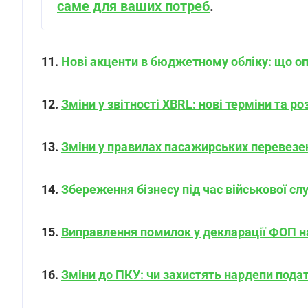
саме для ваших потреб
.
11.
Нові акценти в бюджетному обліку: що о
12.
Зміни у звітності XBRL: нові терміни та 
13.
Зміни у правилах пасажирських перевезе
14.
Збереження бізнесу під час військової сл
15.
Виправлення помилок у декларації ФОП н
16.
Зміни до ПКУ: чи захистять нардепи пода