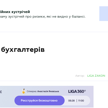
ХГАЛТЕРУ
ійних зустрічей
р
Актуально
му зустрічей про ризики, які не видно у балансі.
 бухгалтерів
Автор:
LIGA ZAKON