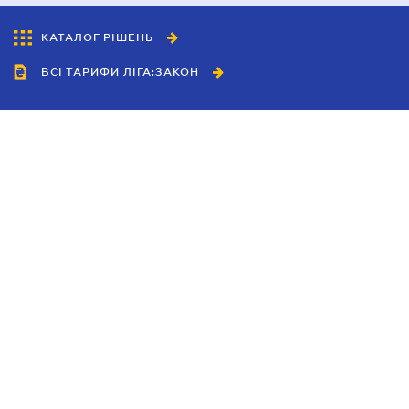
КАТАЛОГ РІШЕНЬ
ВСІ ТАРИФИ ЛІГА:ЗАКОН
Співробітництво
Агенти
Дилери
Політика конфіденційності
Умови використання сайту
Реклама
Блог
Новини компанії
Керівництва
Каталоги компаній
Теми в центрі уваги