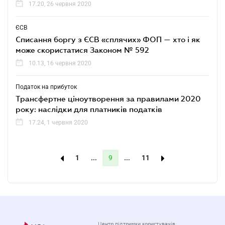
17.20, 26 червня 2020
ЄСВ
Списання боргу з ЄСВ «сплячих» ФОП — хто і як
може скористатися Законом № 592
10.13, 16 червня 2020
Податок на прибуток
Трансфертне ціноутворення за правилами 2020
року: наслідки для платників податків
17.24, 1 червня 2020
1
...
9
...
11
Центр підтримки користувачів