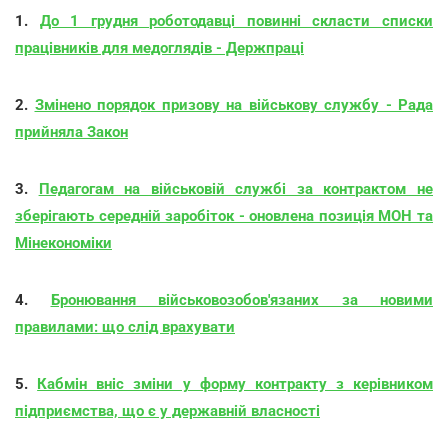
1.
До 1 грудня роботодавці повинні скласти списки
працівників для медоглядів - Держпраці
2.
Змінено порядок призову на військову службу - Рада
прийняла Закон
3.
Педагогам на військовій службі за контрактом не
зберігають середній заробіток - оновлена позиція МОН та
Мінекономіки
4.
Бронювання військовозобов'язаних за новими
правилами: що слід врахувати
5.
Кабмін вніс зміни у форму контракту з керівником
підприємства, що є у державній власності