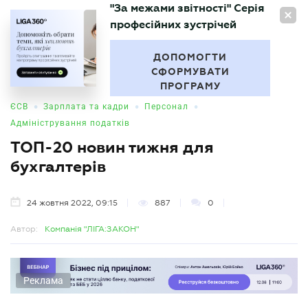
"За межами звітності" Серія
UA
професійних зустрічей
БУХГАЛТЕР
.UA
ДОПОМОГТИ
СФОРМУВАТИ
ПРОГРАМУ
•
•
•
ЄСВ
Зарплата та кадри
Персонал
Адміністрування податків
ТОП-20 новин тижня для
бухгалтерів
24 жовтня 2022, 09:15
887
0
Автор:
Компанія "ЛІГА:ЗАКОН"
Реклама