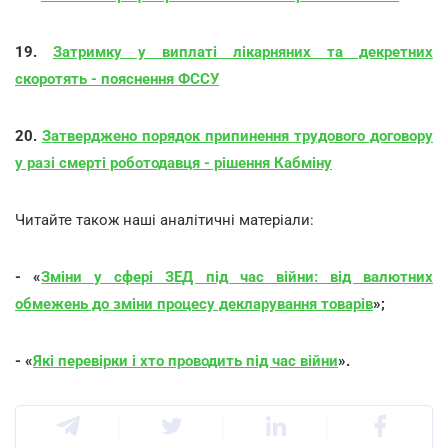
19.
Затримку у виплаті лікарняних та декретних
скоротять - пояснення ФССУ
20.
Затверджено порядок припинення трудового договору
у разі смерті роботодавця - рішення Кабміну
Читайте також наші аналітичні матеріали:
- «
Зміни у сфері ЗЕД під час війни: від валютних
обмежень до зміни процесу декларування товарів
»;
- «
Які перевірки і хто проводить під час війни
».