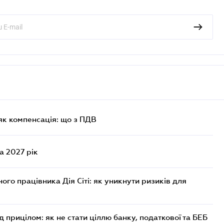
як компенсація: що з ПДВ
а 2027 рік
го працівника Дія Сіті: як уникнути ризиків для
д прицілом: як не стати ціллю банку, податкової та БЕБ