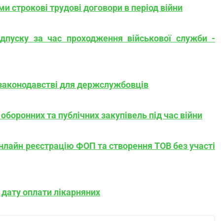
и строкові трудові договори в період війни
дпуску за час проходження військової служби -
законодавстві для держслужбовців
оборонних та публічних закупівель під час війни
нлайн реєстрацію ФОП та створення ТОВ без участі
 дату оплати лікарняних