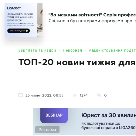
БІЗНЕСУ
ЮРИСТУ
БУ
"За межами звітності" Серія профес
БУХГАЛТЕР
Новини
Аналітика
Календа
Спільно з бухгалтерами формуємо програ
.UA
•
•
Зарплата та кадри
Персонал
Адміністрування подат
ТОП-20 новин тижня для
25 липня 2022, 08:55
1274
0
Реклама