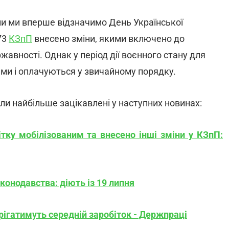
и ми вперше відзначимо День Української
73
КЗпП
внесено зміни, якими включено до
жавності. Однак у період дії воєнного стану для
ями і оплачуються у звичайному порядку.
ли найбільше зацікавлені у наступних новинах:
тку мобілізованим та внесено інші зміни у КЗпП:
конодавства: діють із 19 липня
рігатимуть середній заробіток - Держпраці