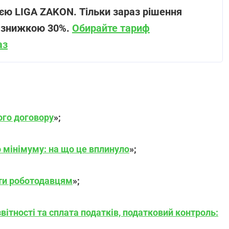
єю LIGA ZAKON. Тільки зараз рішення
і знижкою 30%.
Обирайте тариф
аз
ого договору
»;
о мінімуму: на що це вплинуло
»;
ати роботодавцям
»;
вітності та сплата податків, податковий контроль:
.