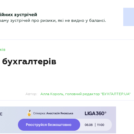
ХГАЛТЕРУ
ійних зустрічей
р
Актуально
му зустрічей про ризики, які не видно у балансі.
ків
 бухгалтерів
Автор:
Алла Король, головний редактор "БУХГАЛТЕР.UA"