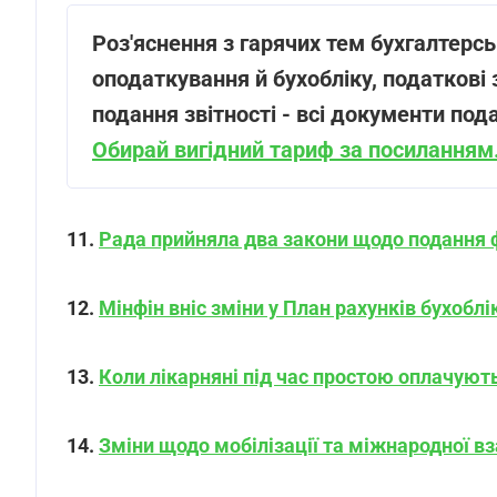
Роз'яснення з гарячих тем бухгалтерсь
оподаткування й бухобліку, податкові 
подання звітності - всі документи по
Обирай вигідний тариф за посиланням
11.
Рада прийняла два закони щодо подання ф
12.
Мінфін вніс зміни у План рахунків бухоблі
13.
Коли лікарняні під час простою оплачують,
14.
Зміни щодо мобілізації та міжнародної вз