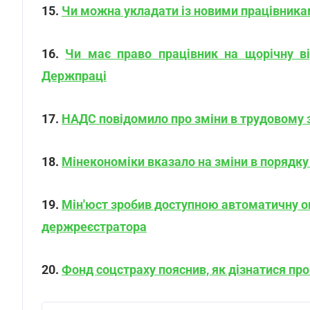
15.
Чи можна укладати із новими працівникам
16.
Чи має право працівник на щорічну ві
Держпраці
17.
НАДС повідомило про зміни в трудовому 
18.
Мінекономіки вказало на зміни в порядку 
19.
Мін'юст зробив доступною автоматичну о
держреєстратора
20.
Фонд соцстраху пояснив, як дізнатися про