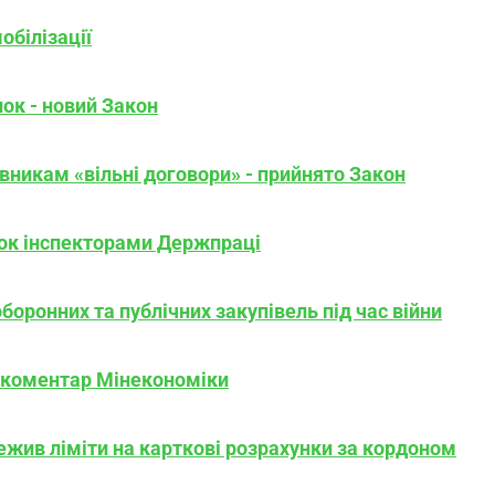
обілізації
ок - новий Закон
никам «вільні договори» - прийнято Закон
рок інспекторами Держпраці
боронних та публічних закупівель під час війни
- коментар Мінекономіки
ежив ліміти на карткові розрахунки за кордоном