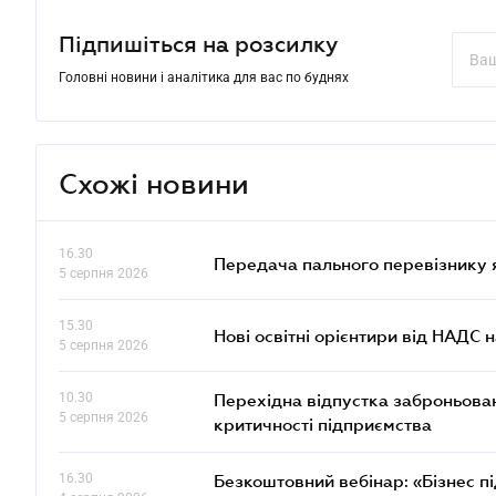
Підпишіться на розсилку
Головні новини і аналітика для вас по буднях
Схожі новини
16.30
Передача пального перевізнику 
5 серпня 2026
15.30
Нові освітні орієнтири від НАДС н
5 серпня 2026
10.30
Перехідна відпустка заброньовано
5 серпня 2026
критичності підприємства
16.30
Безкоштовний вебінар: «Бізнес пі