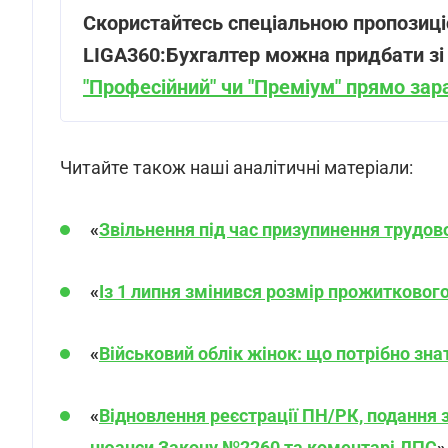
Скористайтесь спеціальною пропозиці
LIGA360:Бухгалтер можна придбати з
"Професійний" чи "Преміум" прямо зар
Читайте також наші аналітичні матеріали:
«
Звільнення під час призупинення трудов
«
Із 1 липня змінився розмір прожитковог
«
Військовий облік жінок: що потрібно зн
«
Відновлення реєстрації ПН/РК, подання з
нюанси Закону №2260 та коментарі ДПС
»