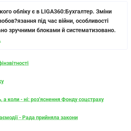
кого обліку є в LIGA360:Бухгалтер. Зміни
зобов?язання під час війни, особливості
дано зручними блоками й систематизовано.
.
інзвітності
ку
 а коли - ні: роз'яснення Фонду соцстраху
аємодії - Рада прийняла закони