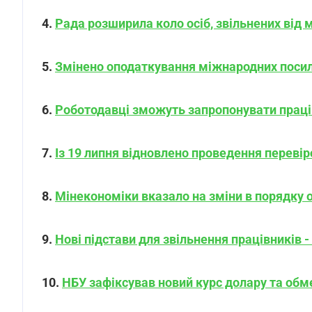
4.
Рада розширила коло осіб, звільнених від м
5.
Змінено оподаткування міжнародних посил
6.
Роботодавці зможуть запропонувати праців
7.
Із 19 липня відновлено проведення переві
8.
Мінекономіки вказало на зміни в порядку о
9.
Нові підстави для звільнення працівників 
10.
НБУ зафіксував новий курс долару та обм