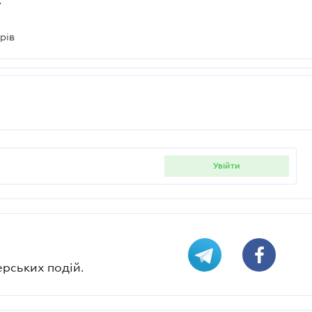
рів
увійти
ерських подій.