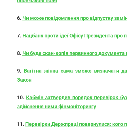
обов'язкові поля
6.
Чи може повідомлення про відпустку замін
7.
Нацбанк проти ідеї Офісу Президента про по
8.
Чи буде скан-копія первинного документа
9.
Вагітна жінка сама зможе визначати да
Закон
10.
Кабмін затвердив порядок перевірок бухг
здійснення ними фінмоніторингу
11.
Перевірки Держпраці повернулися: кого 