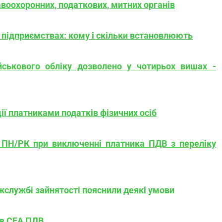
воохоронних, податкових, митних органів
а підприємствах: кому і скільки встановлюють
йськового обліку дозволено у чотирьох вишах -
ї платниками податків фізичних осіб
 ПН/РК при виключенні платника ПДВ з переліку
ржслужбі зайнятості пояснили деякі умови
 в СЕА ПДВ