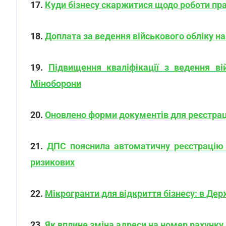
17.
Куди бізнесу скаржитися щодо роботи пра
18.
Доплата за ведення військового обліку н
19.
Підвищення кваліфікації з ведення ві
Міноборони
20.
Оновлено форми документів для реєстраці
21.
ДПС пояснила автоматичну реєстрацію
ризикових
22.
Мікрогранти для відкриття бізнесу: в Де
23.
Як вплине зміна адреси на номер рахунку