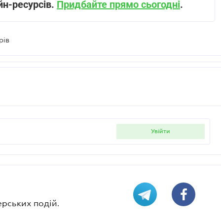
йн-ресурсів.
Придбайте прямо сьогодні
.
рів
увійти
ерських подій.