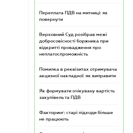
Переплата ПДВ на митниці: як
повернути
Верховний Суд розібрав межі
добросовісності боржника при
відкритті провадження про
неплатоспроможність
Помилка в реквізитах отримувача
акцизної накладної: як виправити
Як формувати очікувану вартість
закупівель та ПДВ
Факторинг: старі підходи більше
не працюють