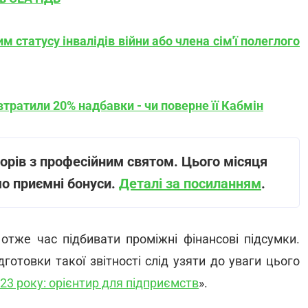
статусу інвалідів війни або члена сім'ї полеглого
втратили 20% надбавки - чи поверне її Кабмін
торів з професійним святом. Цього місяця
мо приємні бонуси.
Деталі за посиланням
.
 отже час підбивати проміжні фінансові підсумки.
дготовки такої звітності слід узяти до уваги цього
2023 року: орієнтир для підприємств
».