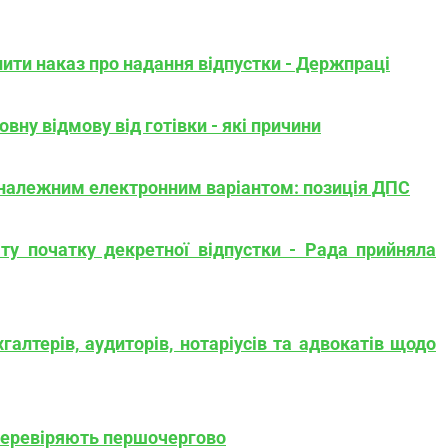
ити наказ про надання відпустки - Держпраці
вну відмову від готівки - які причини
 належним електронним варіантом: позиція ДПС
ту початку декретної відпустки - Рада прийняла
алтерів, аудиторів, нотаріусів та адвокатів щодо
перевіряють першочергово