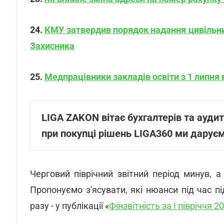
24.
КМУ затвердив порядок надання цивільним 
Захисника
25.
Медпрацівники закладів освіти з 1 липня 
LIGA ZAKON вітає бухгалтерів та ауди
при покупці рішень LIGA360 ми дарує
Черговий піврічний звітний період минув, а
Пропонуємо з'ясувати, які нюанси під час пі
разу - у публікації «
Фінзвітність за І півріччя 