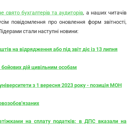
е свято бухгалтерів та аудиторів
, а наших читачів
усім повідомлення про оновлення форм звітності,
Лідерами стали наступні новини:
тів на відрядження або під звіт діє із 13 липня
 бойових дій цивільним особам
університети з 1 вересня 2023 року - позиція МОН
овозобов'язаних
атіжками на сплату податків: в ДПС вказали на