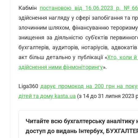
Кабмін
постановою від 16.06.2023 р. №66
здійснення нагляду у сфері запобігання та пр
злочинним шляхом, фінансуванню тероризму
знищення за діяльністю суб'єктів первинног
бухгалтерів, аудиторів, нотаріусів, адвокат
акт більш детально у публікації «
Хто, коли й
здійснення ними фінмоніторингу
».
Liga360
дарує промокод на 200 грн на покуп
дітей та дому kasta.ua
(з 14 до 31 липня 2023 р
Читайте всю бухгалтерську аналітику 
доступ до видань Інтербух, БУХГАЛТ