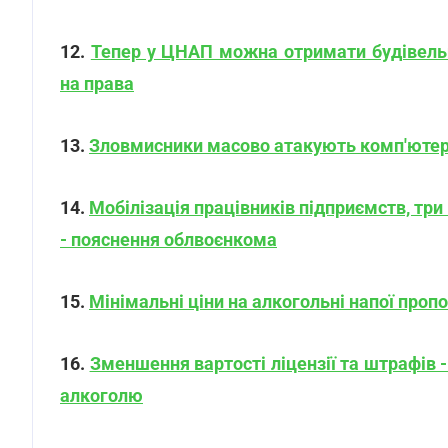
12.
Тепер у ЦНАП можна отримати будівельні
на права
13.
Зловмисники масово атакують комп'ютер
14.
Мобілізація працівників підприємств, три 
- пояснення облвоєнкома
15.
Мінімальні ціни на алкогольні напої про
16.
Зменшення вартості ліцензії та штрафів
алкоголю