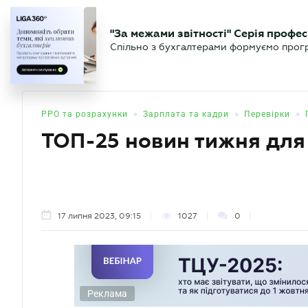
БІЗНЕСУ
ЮРИСТУ
БУ
"За межами звітності" Серія профес
БУХГАЛТЕР
Новини
Аналітика
Календа
Спільно з бухгалтерами формуємо програ
.UA
•
•
•
РРО та розрахунки
Зарплата та кадри
Перевірки
ТОП-25 новин тижня для
17 липня 2023, 09:15
1027
0
Реклама