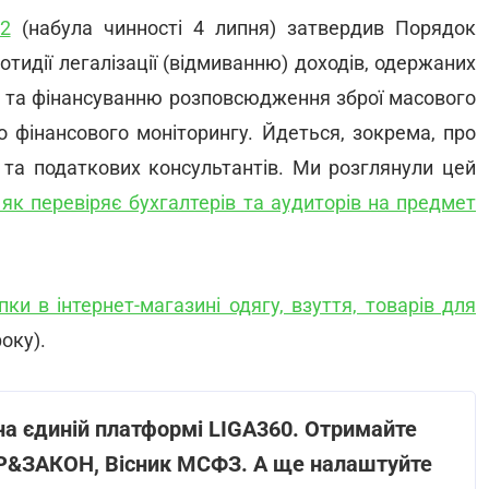
2
(набула чинності 4 липня) затвердив Порядок
отидії легалізації (відмиванню) доходів, одержаних
 та фінансуванню розповсюдження зброї масового
о фінансового моніторингу. Йдеться, зокрема, про
ів та податкових консультантів. Ми розглянули цей
 як перевіряє бухгалтерів та аудиторів на предмет
ки в інтернет-магазині одягу, взуття, товарів для
оку).
на єдиній платформі LIGA360. Отримайте
ЕР&ЗАКОН, Вісник МСФЗ. А ще налаштуйте