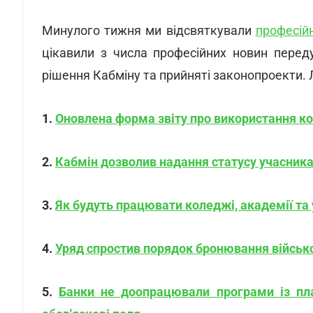
Минулого тижня ми відсвяткували
професійн
цікавили з числа професійних новин перед
рішення Кабміну та прийняті законопроекти. 
1.
Оновлена форма звіту про використання кош
2.
Кабмін дозволив надання статусу учасника
3.
Як будуть працювати коледжі, академії та 
4.
Уряд спростив порядок бронювання військ
5.
Банки не доопрацювали програми із пл