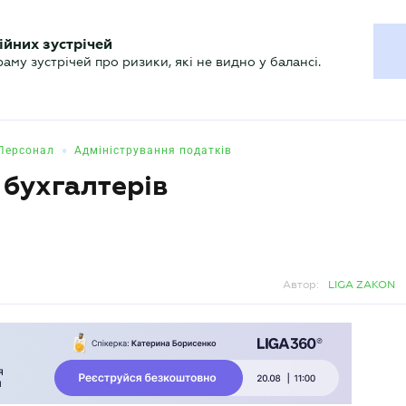
ХГАЛТЕРУ
ійних зустрічей
р
Актуально
му зустрічей про ризики, які не видно у балансі.
•
Персонал
Адміністрування податків
 бухгалтерів
Автор:
LIGA ZAKON